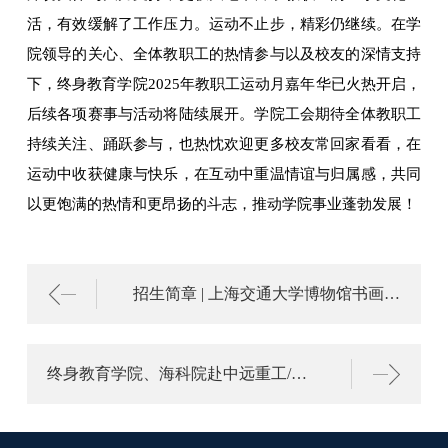
活，有效缓解了工作压力。运动不止步，精彩仍继续。在学
院领导的关心、全体教职工的热情参与以及校友的深情支持
下，终身教育学院2025年教职工运动月嘉年华已火热开启，
后续各项赛事与活动将陆续展开。学院工会期待全体教职工
持续关注、踊跃参与，也热忱欢迎更多校友常回家看看，在
运动中收获健康与快乐，在互动中重温情谊与归属感，共同
以更饱满的热情和更昂扬的斗志，推动学院事业蓬勃发展！
招生简章 | 上海交通大学博物馆书画瑰宝鉴赏班（首期）
终身教育学院、海科院赴中远重工/船研所开展“锻铸新质生产力 弘扬大国工匠魂”主题思政实践活动